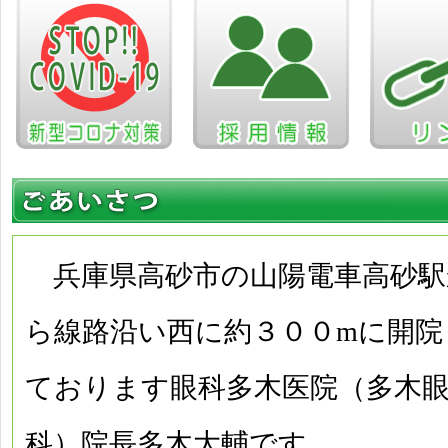
兵庫県高砂市の山陽電車高砂駅
ら線路沿い西に約３００mに開院
ております眼科多木医院（多木
科）院長多木大輔です。