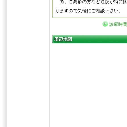
尚、ご高齢の方など通院が特に困
りますので気軽にご相談下さい。
診療時