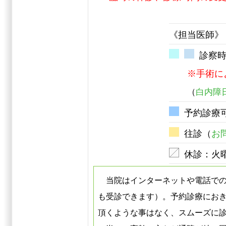
《担当医師》
診察時
※手術に
（
白内障
予約診療
往診（
お
休診：火
当院はインターネットや電話での
も受診できます）。予約診療にお
頂くような事はなく、スムーズに