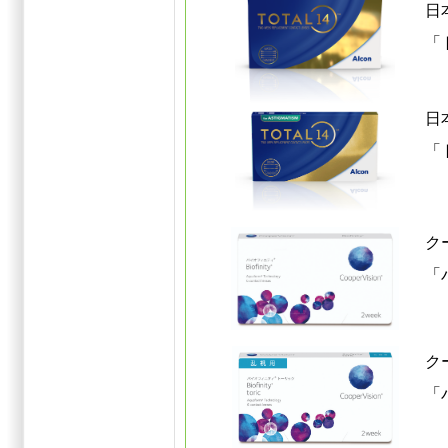
日
「
日
「
ク
「
ク
「