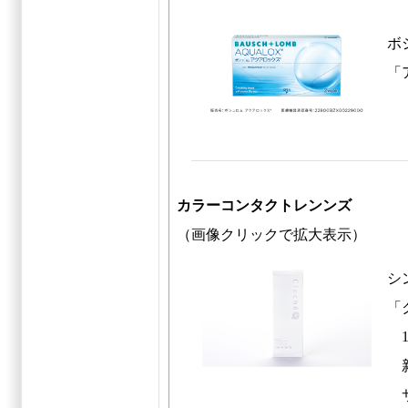
ボ
「
カラーコンタクトレンンズ
（画像クリックで拡大表示）
シ
「
1
新
サ