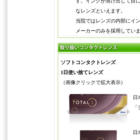
す。インクが溶け出して目
なレンズといえます。
当院ではレンズの内部にイ
メーカーのみを採用してい
ソフトコンタクトレンズ
1日使い捨てレンズ
（画像クリックで拡大表示）
日
「
日