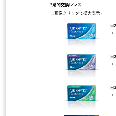
2週間交換レンズ
（画像クリックで拡大表示）
日
「
日
「
日
「