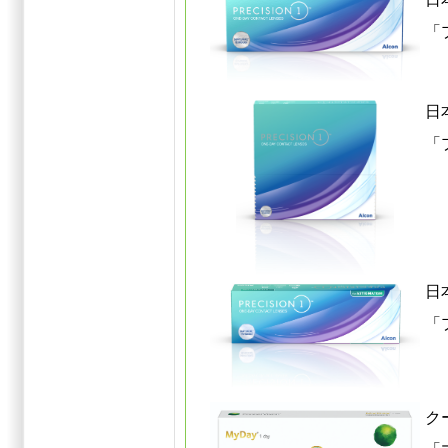
「
日
「
日
「
ク