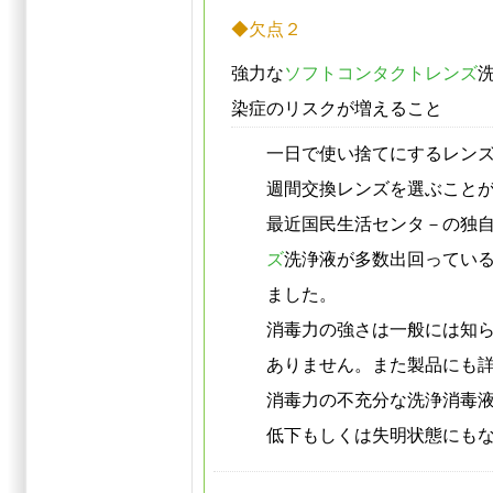
◆欠点２
強力な
ソフトコンタクトレンズ
染症
の
リスク
が増えること
一日で使い捨てにするレン
週間交換レンズを選ぶこと
最近国民生活センタ－の独
ズ
洗浄液が多数出回ってい
ました。
消毒力の強さは一般には知
ありません。また製品にも
消毒力の不充分な洗浄消毒
低下もしくは
失明
状態にも