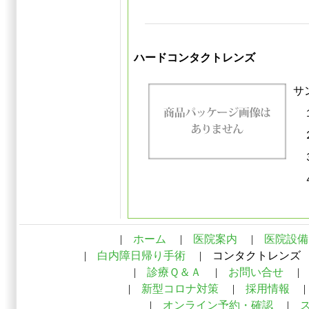
ハードコンタクトレンズ
サ
１
２
３
４
（
|
ホーム
|
医院案内
|
医院設備
|
白内障日帰り手術
| コンタクトレンズ
|
診療Ｑ＆Ａ
|
お問い合せ
|
新型コロナ対策
|
採用情報
|
オンライン予約・確認
|