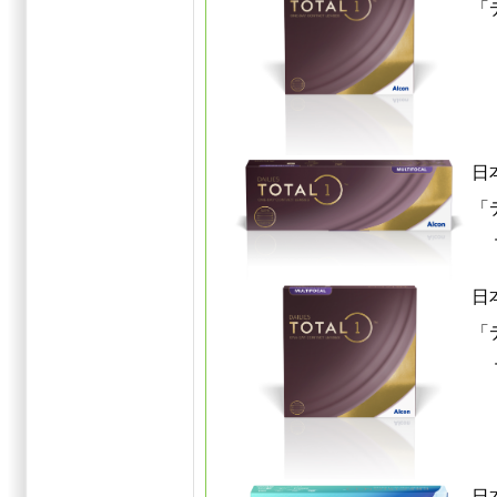
「
日
「
マ
日
「
マ
日