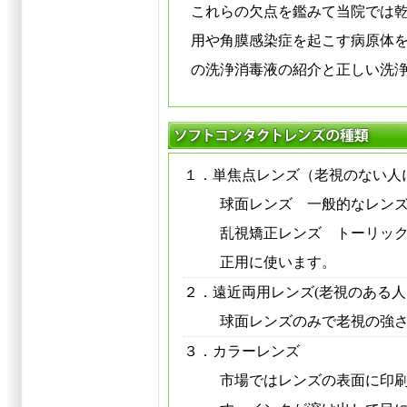
これらの
欠点
を鑑みて当院では
用や
角膜感染症
を起こす病原体
の洗浄消毒液の紹介と正しい洗
１．単焦点レンズ（老視のない人
球面レンズ 一般的なレン
乱視矯正レンズ トーリッ
正用に使います。
２．遠近両用レンズ(老視のある人
球面レンズのみで老視の強
３．カラーレンズ
市場ではレンズの表面に印