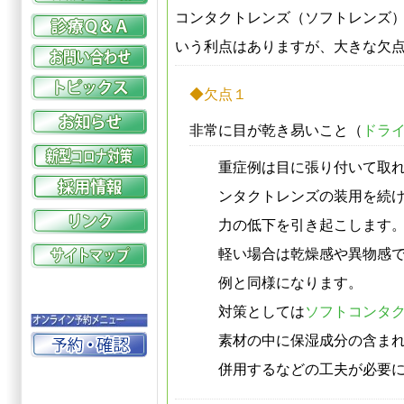
コンタクトレンズ
（
ソフトレンズ
いう利点はありますが、大きな
欠
◆欠点１
非常に目が乾き易いこと（
ドラ
重症例は目に張り付いて取
ンタクトレンズ
の装用を続
力の低下を引き起こします
軽い場合は乾燥感や異物感
例と同様になります。
対策としては
ソフトコンタ
素材の中に保湿成分の含ま
併用するなどの工夫が必要