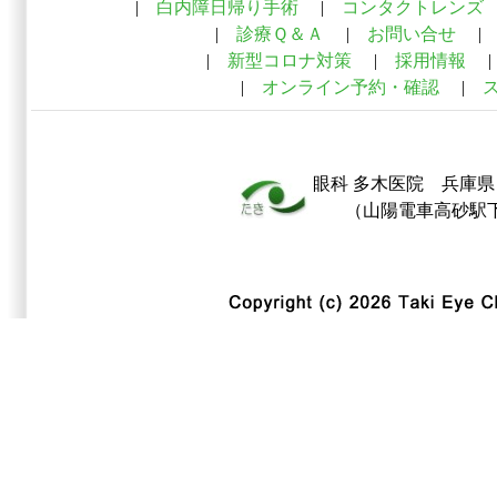
|
白内障日帰り手術
|
コンタクトレンズ
|
診療Ｑ＆Ａ
|
お問い合せ
|
新型コロナ対策
|
採用情報
|
|
オンライン予約・確認
|
眼科
多木医院
兵庫県 
（山陽電車高砂駅下